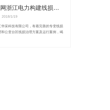
国网浙江电力构建线损管理新模式
2018/1/19
江华采科技有限公司，有着完善的专变线损
理和公变台区线损治理方案及运行案例，竭
服务电网线损治理工作。...