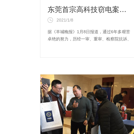
东莞首宗高科技窃电案落下帷幕，华采科技智能产品功不可没
2021/1/8
据《羊城晚报》1月8日报道，通过6年多艰苦
卓绝的努力，历经一审、重审、检察院抗诉、
强制执行等曲折过程，近日，东莞首宗高科...