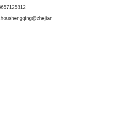
8657125812
ushengqing@zhejian