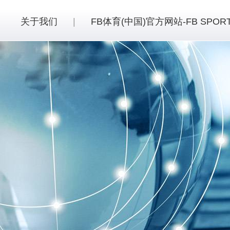
关于我们
|
FB体育(中国)官方网站-FB SPOR
士
|
联系我们