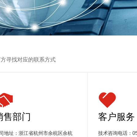
下方寻找对应的联系方式
销售部门
客户服务
司地址：浙江省杭州市余杭区余杭
技术咨询电话：0571